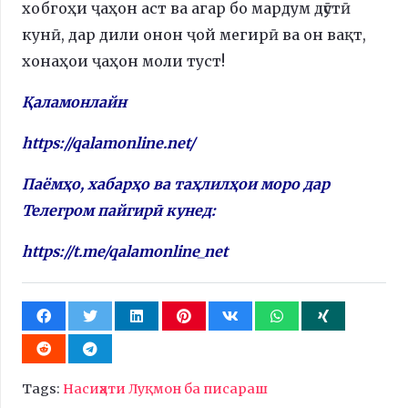
хобгоҳи ҷаҳон аст ва агар бо мардум дӯстӣ
кунӣ, дар дили онон ҷой мегирӣ ва он вақт,
хонаҳои ҷаҳон моли туст!
Қаламонлайн
https://qalamonline.net/
Паёмҳо, хабарҳо ва таҳлилҳои моро дар
Телегром пайгирӣ кунед:
https://t.me/qalamonline_net
Tags:
Насиҳати Луқмон ба писараш