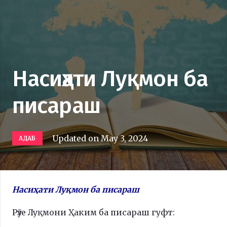
Насиҳати Луқмон ба
писараш
Updated on
May 3, 2024
АДАБ
Насиҳати Луқмон ба писараш
Рӯзе Луқмони Ҳаким ба писараш гуфт: