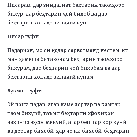
Писарам, дар зиндагиат беҳтарин таомҳоро
бихур, дар беҳтарин ҷой бихоб ва дар
беҳтарин хонаҳо зиндагӣ кун.
Писар гуфт:
Падарҷон, мо он қадар сарватманд нестем, ки
ман ҳамеша битавонам беҳтарин таомҳоро
бихурам, дар беҳтарин ҷой бихобам ва дар
беҳтарин хонаҳо зиндагӣ кунам.
Луқмон гуфт:
Эй ҷони падар, агар каме дертар ва камтар
таом бихурӣ, таъми беҳтарин хӯрокиҳои
ҷаҳонро эҳсос мекунӣ, агар бештар кор кунӣ
ва дертар бихобӣ, ҳар ҷо ки бихобӣ, беҳтарин