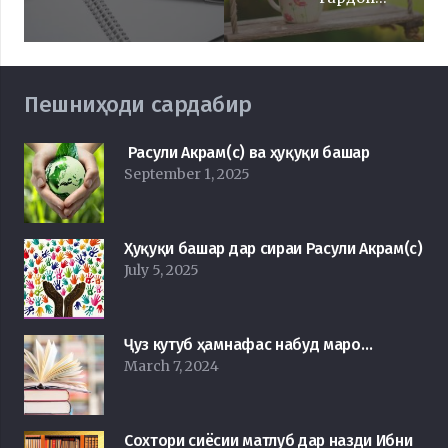
Пешниҳоди сардабир
Расули Акрам(с) ва ҳуқуқи башар
September 1, 2025
Ҳуқуқи башар дар сираи Расули Акрам(с)
July 5, 2025
Ҷуз кутуб ҳамнафас набуд маро…
March 7, 2024
Сохтори сиёсии матлуб дар назди Ибни