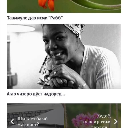
Тааммуле дар исми “Рабб”
Агар чизеро дӯст надоред…
Худоё,
Шикаст ба чӣ
хушсиратам
маъност?
гардон…