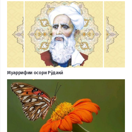
Муаррифии осори Рӯдакӣ