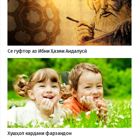
Се гуфтор аз Ибни Ҳазми Андалусӣ
Хушҳол кардани фарзандон