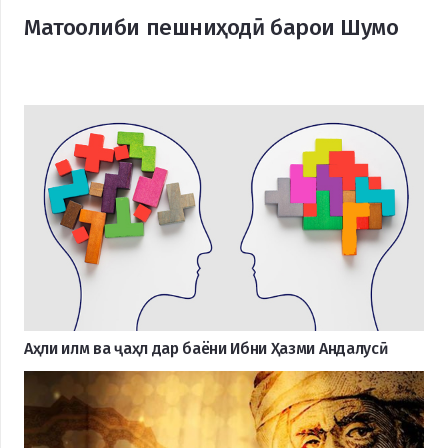
Матоолиби пешниҳодӣ барои Шумо
Аҳли илм ва ҷаҳл дар баёни Ибни Ҳазми Андалусӣ